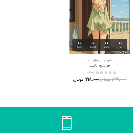
00
00
00
00
روز
ساعت
دقیقه
ثانیه
شوميز و شلوارك
فرايدي نايت
(0 نظر )
1٬996٬000 تومان
998٬000 تومان