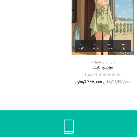
00
00
00
00
روز
ساعت
دقیقه
ثانیه
شوميز و شلوارك
فرايدي نايت
(0 نظر )
1٬996٬000 تومان
998٬000 تومان