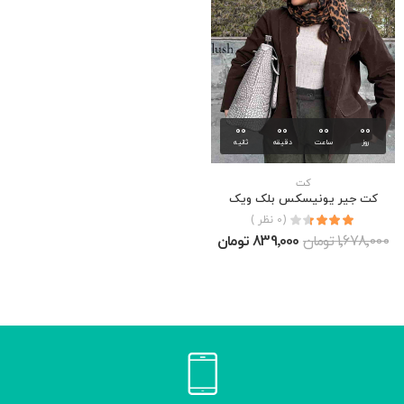
00
00
00
00
روز
ساعت
دقیقه
ثانیه
کت
کت جیر یونیسکس بلک ویک
(0 نظر )
1٬678٬000 تومان
839٬000 تومان