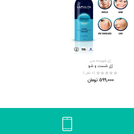
ژل شوينده بدن
ژل شست و شو
(0 نظر )
599٬000 تومان