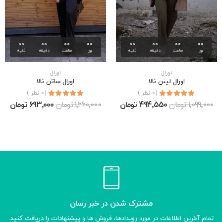
00
00
00
00
00
00
00
00
روز
ساعت
دقیقه
ثانیه
روز
ساعت
دقیقه
ثانیه
اورال
اورال
اورال لينن نالا
اورال ساتن نالا
(0 نظر )
(0 نظر )
1٬099٬000 تومان
494٬550 تومان
1٬260٬000 تومان
693٬000 تومان
مشترک شدن در خبر رسان
تمام آخرین اطلاعات در مورد رویدادها، فروش ها و پیشنهادات را دریافت کنید.