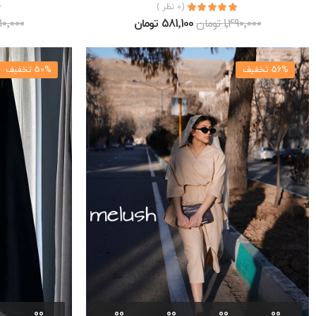
(0 نظر )
1٬490٬000 تومان
581٬100 تومان
1٬210٬000 ت
56% تخفیف
50% تخفیف
00
00
00
00
00