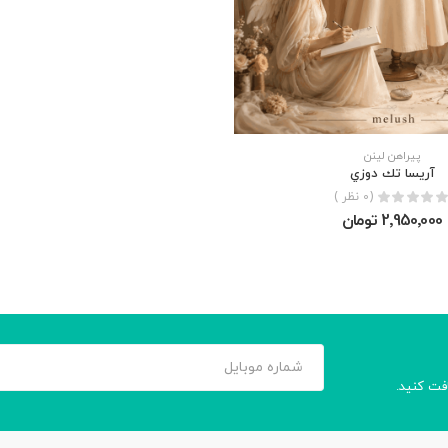
پیراهن لینن
آريسا تك دوزي
(0 نظر )
2٬950٬000 تومان
افت کنید.