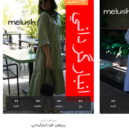
67% تخفیف
00
00
00
00
00
ثانیه
روز
ساعت
دقیقه
ثانیه
پیراهن لینن
پيراهن افرا انبارگرداني