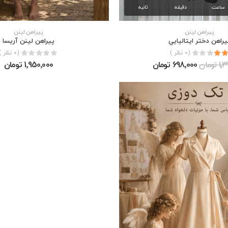
ساعت
دقیقه
ثانیه
پیراهن لینن
پیراهن لینن
يراهن دختر ايتاليايي
پیراهن لینن آریسا
(0 نظر )
(0 نظر )
تومان
698٬000 تومان
1٬950٬000 تومان