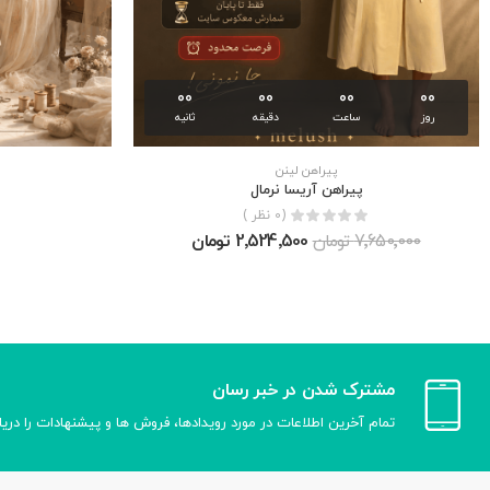
00
00
00
00
روز
ساعت
دقیقه
ثانیه
پیراهن لینن
پيراهن آريسا نرمال
(0 نظر )
7٬650٬000 تومان
2٬524٬500 تومان
مشترک شدن در خبر رسان
تمام آخرین اطلاعات در مورد رویدادها، فروش ها و پیشنهادات را دری