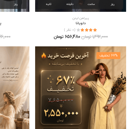
روز
ساعت
دقیقه
ثانیه
روز
پیراهن لینن
دلويانا
پ
(0 نظر )
1٬492٬000 تومان
656٬480 تومان
1٬396٬000 
67% تخفیف