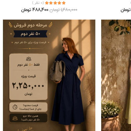
(0 نظر )
1٬480٬000 تومان
488٬400 تومان