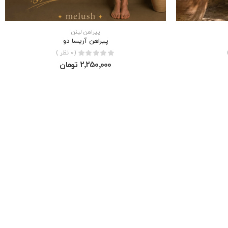
پیراهن لینن
پيراهن آريسا دو
(0 نظر )
2٬250٬000 تومان