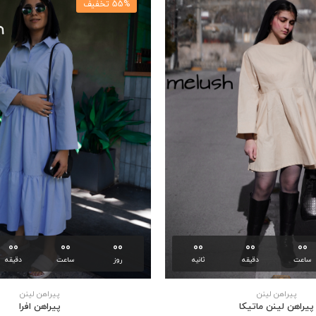
55% تخفیف
00
00
00
00
00
00
ساعت
دقیقه
ثانیه
روز
ساعت
دقیقه
پیراهن لینن
پیراهن لینن
پيراهن لينن ماتيكا
پيراهن افرا