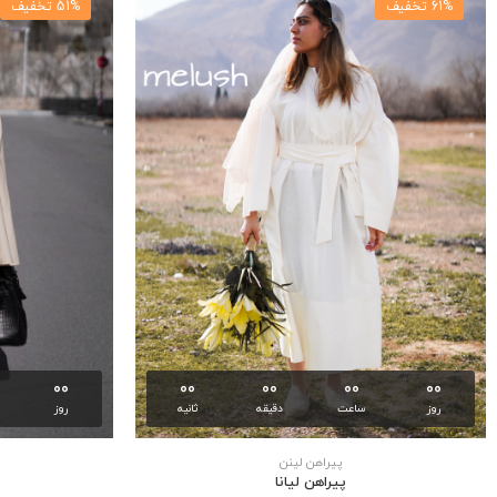
61% تخفیف
51% تخفیف
00
00
00
00
00
روز
ساعت
دقیقه
ثانیه
روز
پیراهن لینن
پیراهن لیانا