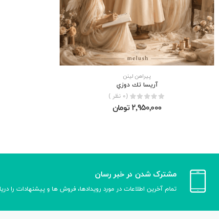
پیراهن لینن
آريسا تك دوزي
(0 نظر )
2٬950٬000 تومان
مشترک شدن در خبر رسان
تمام آخرین اطلاعات در مورد رویدادها، فروش ها و پیشنهادات را دری