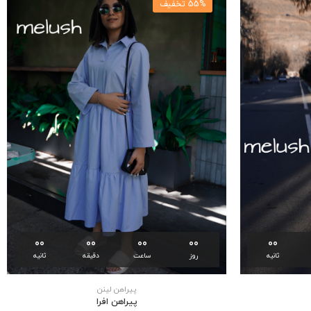
55% تخفیف
00
00
00
00
00
ثانیه
روز
ساعت
دقیقه
ثانیه
پیراهن لینن
پيراهن افرا