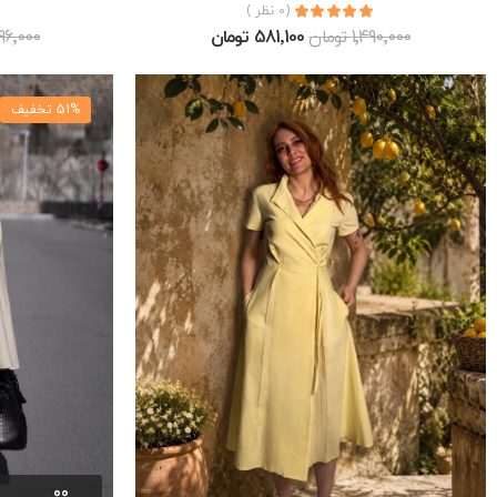
(0 نظر )
1٬490٬000 تومان
581٬100 تومان
1٬396٬000 
51% تخفیف
00