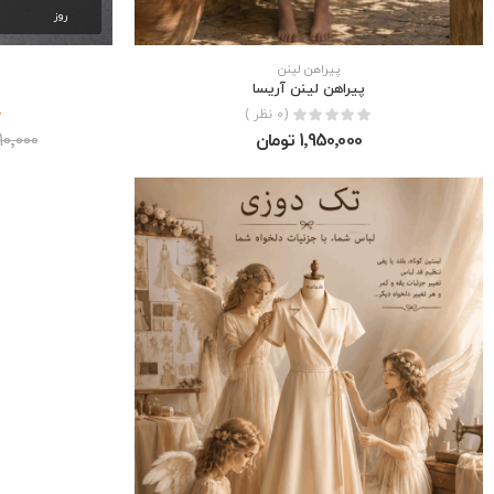
روز
پیراهن لینن
پیراهن لینن آریسا
(0 نظر )
1٬950٬000 تومان
1٬210٬000 ت