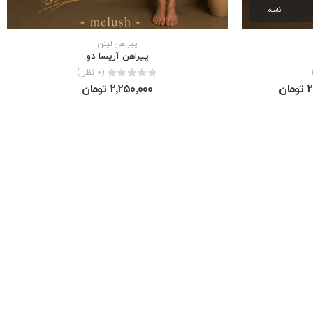
ثانیه
پیراهن لینن
پيراهن آريسا دو
(0 نظر )
ان
2٬250٬000 تومان