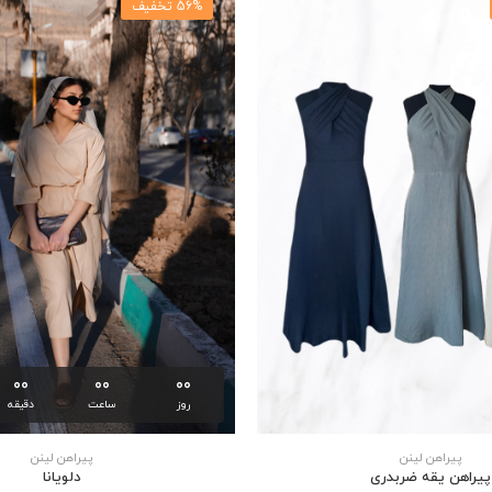
56% تخفیف
00
00
00
روز
ساعت
دقیقه
پیراهن لینن
پیراهن لینن
پیراهن یقه ضربدری
دلويانا