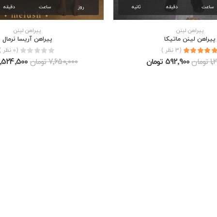
ساعت
دقیقه
ثانیه
روز
ساعت
دقیقه
پیراهن لینن
پیراهن لینن
پيراهن لينن ماتيكا
پيراهن آريسا نرمال
(3 نظر )
(0 نظر )
ومان
592٬900 تومان
7٬650٬000 تومان
2٬524٬500 توم