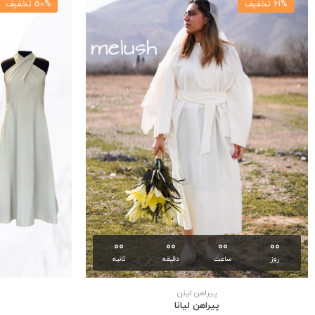
61% تخفیف
50% تخفیف
00
00
00
00
روز
ساعت
دقیقه
ثانیه
پیراهن لینن
پیراهن لیانا