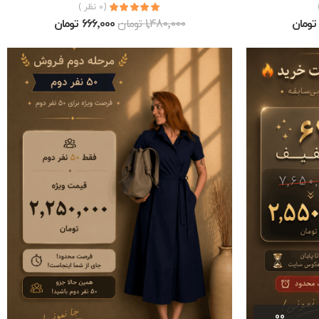
(0 نظر )
1٬480٬000 تومان
666٬000 تومان
00