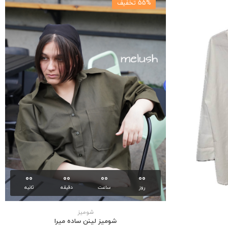
55% تخفیف
00
00
00
00
روز
ساعت
دقیقه
ثانیه
شوميز
شوميز لينن ساده ميرا