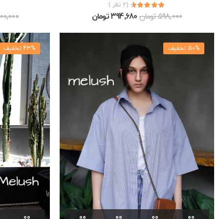
(2 نظر )
598٬000 تومان
394٬680 تومان
1٬500٬000 ت
50% تخفیف
43% تخفیف
00
00
00
00
00