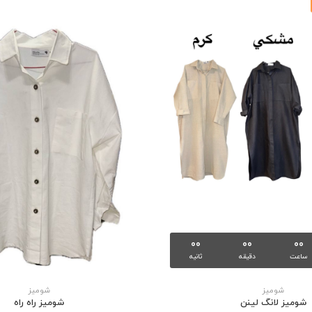
00
00
00
ساعت
دقیقه
ثانیه
شوميز
شوميز
شومیز لانگ لینن
شومیز راه راه