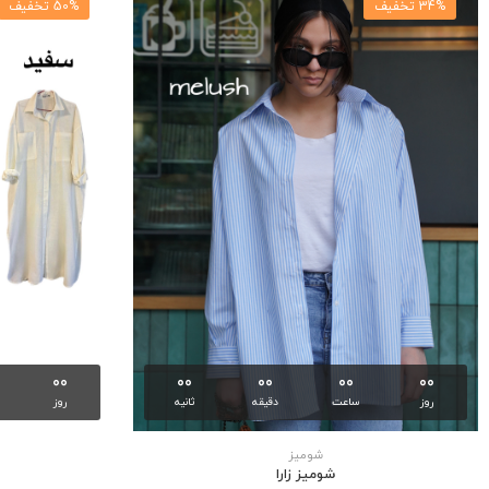
34% تخفیف
50% تخفیف
00
00
00
00
00
روز
ساعت
دقیقه
ثانیه
روز
شوميز
شوميز زارا