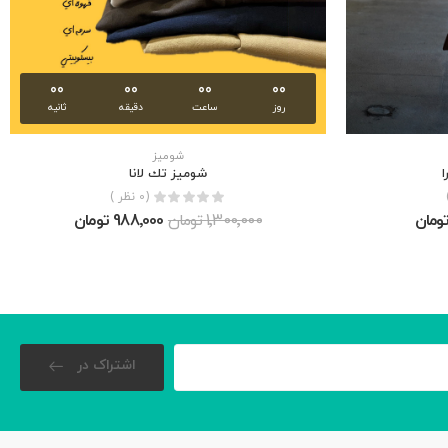
00
00
00
00
روز
ساعت
دقیقه
ثانیه
شوميز
ا
شوميز تك لانا
(0 نظر )
1٬300٬000 تومان
988٬000 تومان
اشتراک در