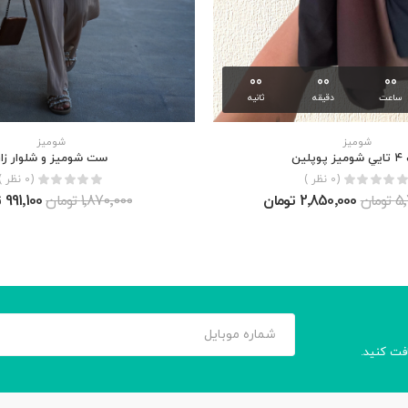
00
00
00
ساعت
دقیقه
ثانیه
شوميز
شوميز
پوپلين
ست شوميز و شلوار زار
(0 نظر )
(0 نظر )
مان
2٬850٬000 تومان
1٬870٬000 تومان
991٬100 تومان
افت کنید.