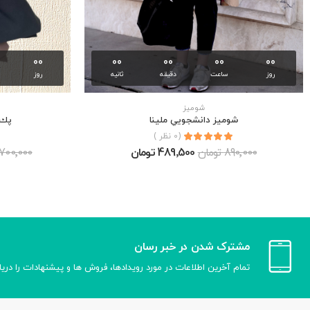
00
00
00
00
00
روز
ساعت
دقیقه
ثانیه
روز
شوميز
شوميز دانشجويي ملينا
پك ٤ تايي شوميز 
(0 نظر )
890٬000 تومان
489٬500 تومان
5٬700٬000 تو
مشترک شدن در خبر رسان
تمام آخرین اطلاعات در مورد رویدادها، فروش ها و پیشنهادات را دری