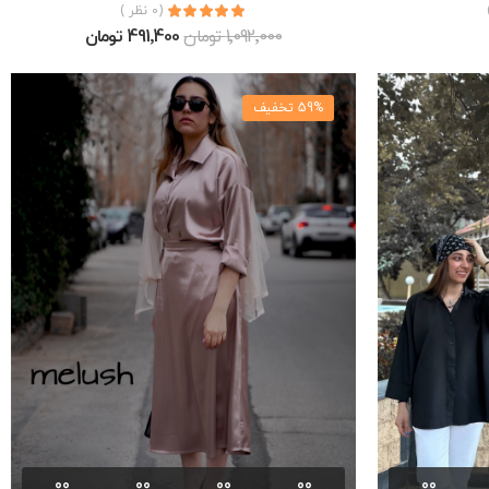
(0 نظر )
1٬092٬000 تومان
491٬400 تومان
59% تخفیف
00
00
00
00
00