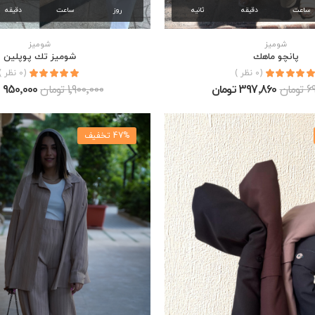
ساعت
دقیقه
ثانیه
روز
ساعت
دقیقه
شوميز
شوميز
پانچو ماهك
شوميز تك پوپلين
(0 نظر )
(0 نظر )
مان
397٬860 تومان
1٬900٬000 تومان
950٬000 تومان
47% تخفیف