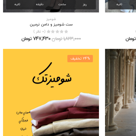
ثانیه
روز
ساعت
دقیقه
ثانیه
شوميز
ست شوميز و دامن نرمين
(0 نظر )
1٬823٬000 تومان
747٬430 تومان
24% تخفیف