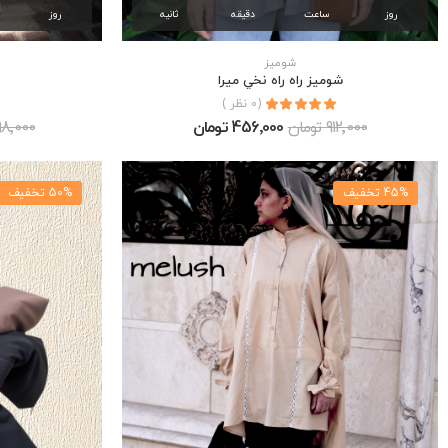
روز
ساعت
دقیقه
ثانیه
روز
شوميز
شوميز راه راه نخي ميرا
(0 نظر )
912٬000 تومان
456٬000 تومان
698٬000 تو
45% تخفیف
50% تخفیف