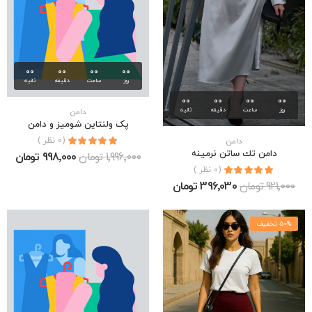
00
00
00
00
روز
ساعت
دقیقه
ثانیه
00
00
00
00
روز
ساعت
دقیقه
ثانیه
دامن
پک ولنتاین شومیز و دامن
(0 نظر )
دامن
دامن تك ساتن نرمينه
1٬996٬000 تومان
998٬000 تومان
(0 نظر )
921٬000 تومان
396٬030 تومان
50% تخفیف