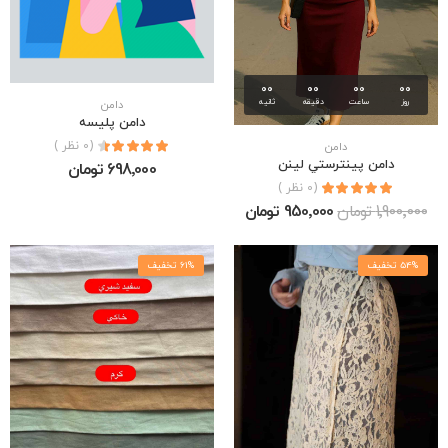
00
00
00
00
روز
ساعت
دقیقه
ثانیه
دامن
دامن پليسه
(0 نظر )
دامن
دامن پينترستي لينن
698٬000 تومان
(0 نظر )
1٬900٬000 تومان
950٬000 تومان
54% تخفیف
61% تخفیف