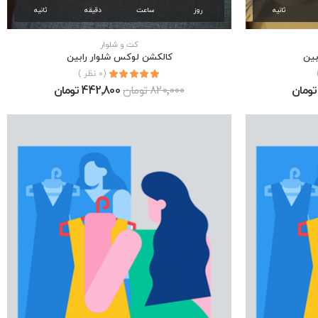
ثانیه
روز
ساعت
دقیقه
ثانیه
كت و شلوار
بين
كالكشن لوكس شلوار رابين
(0 نظر )
820٬000 تومان
442٬800 تومان