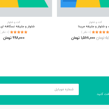
كت و شلوار
كت و شلوار
و شلوار و جلیقه مريدا
شلوار و جلیقه نسکافه ای 
(0 نظر )
(0 نظر )
مان
1٬568٬000 تومان
998٬000 تومان
افت کنید.