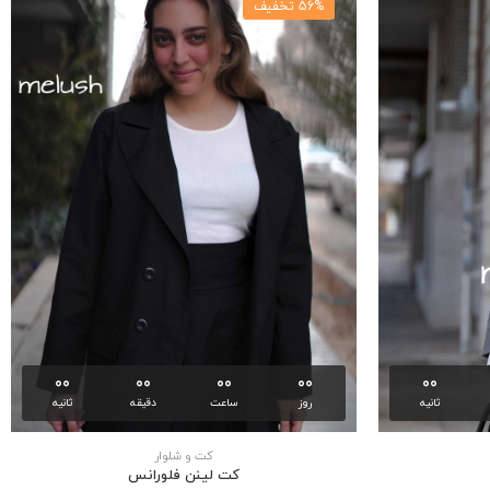
56% تخفیف
00
00
00
00
00
ثانیه
روز
ساعت
دقیقه
ثانیه
كت و شلوار
كت لينن فلورانس