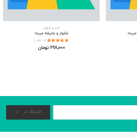
كت و شلوار
مریدا
شلوار و جلیقه مریدا
(0 نظر )
698٬000 تومان
اشتراک در