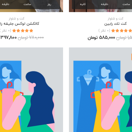
ساعت
دقیقه
ثانیه
روز
ساعت
دقیقه
كت و شلوار
كت و شلوار
كت تك رابين
كالكشن لوكس جليقه را
(0 نظر )
(0 نظر )
ومان
585٬000 تومان
780٬000 تومان
397٬800 تومان