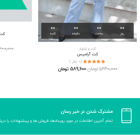
00
00
00
00
كت 
روز
ساعت
دقیقه
ثانیه
5٬600٬000 تو
كت و شلوار
كت آراميس
(0 نظر )
1٬340٬000 تومان
589٬600 تومان
مشترک شدن در خبر رسان
تمام آخرین اطلاعات در مورد رویدادها، فروش ها و پیشنهادات را دری