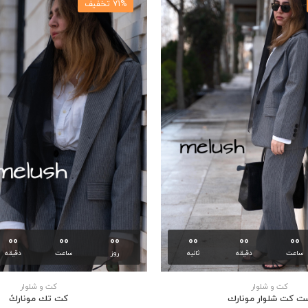
71% تخفیف
00
00
00
00
00
00
ساعت
دقیقه
ثانیه
روز
ساعت
دقیقه
كت و شلوار
كت و شلوار
ت كت شلوار مونارك
كت تك موناركً