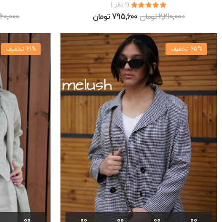
(1 نظر )
2٬210٬000 تومان
795٬600 تومان
2٬560٬000 
65% تخفیف
61% تخفیف
00
00
00
00
00