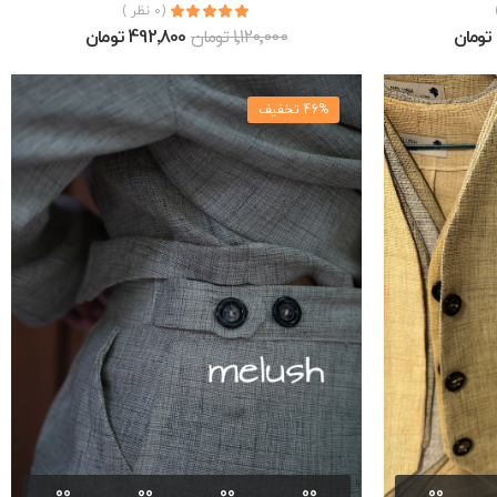
(0 نظر )
1٬120٬000 تومان
492٬800 تومان
46% تخفیف
00
00
00
00
00