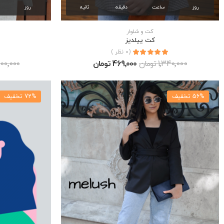
روز
ساعت
دقیقه
ثانیه
روز
كت و شلوار
كت ييلديز
(0 نظر )
1٬340٬000 تومان
469٬000 تومان
1٬500٬000 ت
56% تخفیف
72% تخفیف