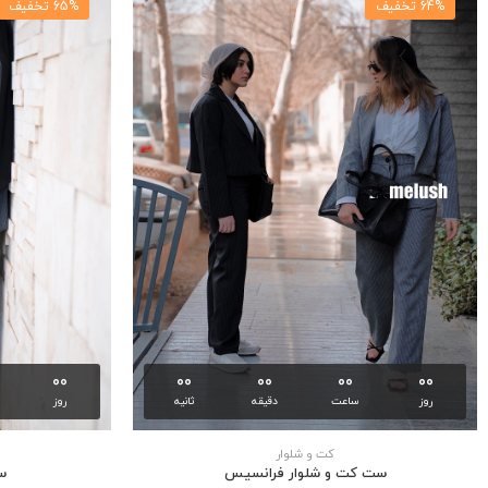
64% تخفیف
65% تخفیف
00
00
00
00
00
روز
ساعت
دقیقه
ثانیه
روز
كت و شلوار
ست كت و شلوار فرانسيس
س