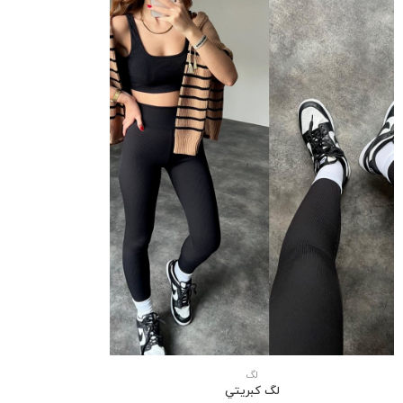
لگ
لگ كبريتي