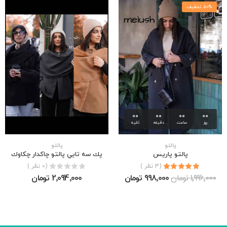
50% تخفیف
00
00
00
00
روز
ساعت
دقیقه
ثانیه
پالتو
پالتو
پالتو پاریس
پك سه تايي پالتو چاكدار چكاوك
(3 نظر )
(0 نظر )
1٬996٬000 تومان
998٬000 تومان
2٬094٬000 تومان