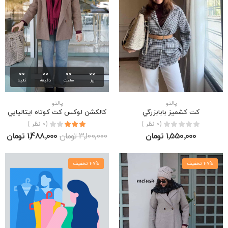
00
00
00
00
روز
ساعت
دقیقه
ثانیه
پالتو
پالتو
كت كشميز بابابزرگي
كالكشن لوكس كت كوتاه ايتاليايي
(0 نظر )
(0 نظر )
1٬550٬000 تومان
3٬100٬000 تومان
1٬488٬000 تومان
47% تخفیف
47% تخفیف