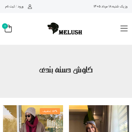
ورود
/
ثبت نام
وز یک شنبه 18 مرداد 1405
0
کاوش دسته بندی
52% تخفیف