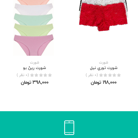
شورت
شورت
شورت توري نيل
شورت رِينْ بو
(0 نظر )
(0 نظر )
198٬000 تومان
398٬000 تومان