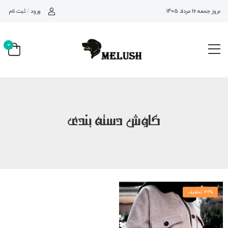
ورود
/
ثبت نام
امروز جمعه 16 مرداد 1405
0
کاوش دسته بندی
46% تخفیف