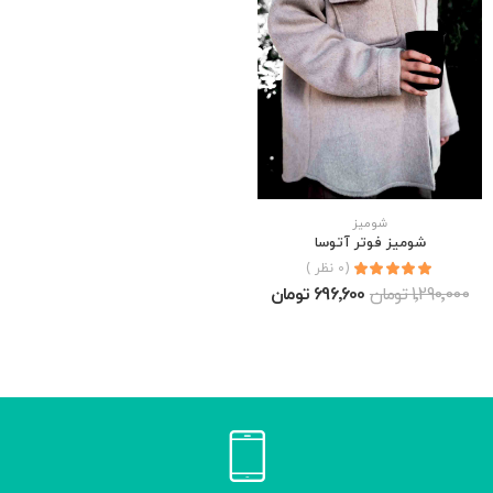
شوميز
شوميز فوتر آتوسا
(0 نظر )
1٬290٬000 تومان
696٬600 تومان